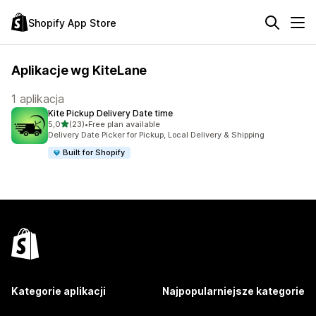
Shopify App Store
Aplikacje wg KiteLane
1 aplikacja
Kite Pickup Delivery Date time
na 5 gwiazdek
5,0
(23)
•
Free plan available
Łączna liczba recenzji: 23
Delivery Date Picker for Pickup, Local Delivery & Shipping
Built for Shopify
Kategorie aplikacji
Najpopularniejsze kategorie