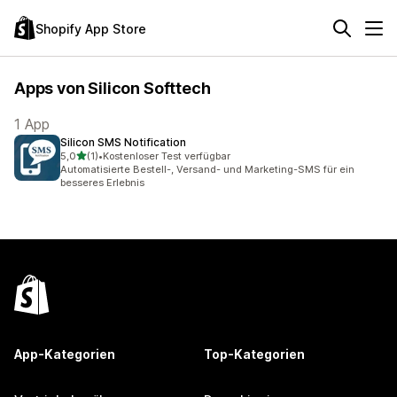
Shopify App Store
Apps von Silicon Softtech
1 App
Silicon SMS Notification
von 5 Sternen
5,0
(1)
•
Kostenloser Test verfügbar
1 Rezensionen insgesamt
Automatisierte Bestell-, Versand- und Marketing-SMS für ein
besseres Erlebnis
App-Kategorien
Top-Kategorien