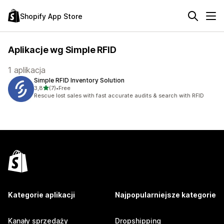
Shopify App Store
Aplikacje wg Simple RFID
1 aplikacja
Simple RFID Inventory Solution
na 5 gwiazdek
3,8
(7)
•
Free
Łączna liczba recenzji: 7
Rescue lost sales with fast accurate audits & search with RFID
Kategorie aplikacji
Najpopularniejsze kategorie
Kanały sprzedaży
Dropshipping