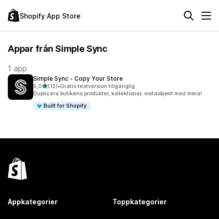
Shopify App Store
Appar från Simple Sync
1 app
Simple Sync ‑ Copy Your Store
av 5 stjärnor
5,0
(12)
•
Gratis testversion tillgänglig
12 recensioner totalt
Duplicera butikens produkter, kollektioner, metaobjekt med mera!
Built for Shopify
Appkategorier
Toppkategorier