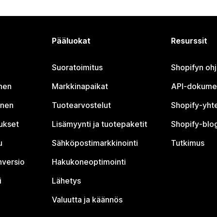
Pääluokat
Resurssit
Suoratoimitus
Shopifyn oh
nen
Markkinapaikat
API-dokume
inen
Tuotearvostelut
Shopify-yht
tukset
Lisämyynti ja tuotepaketit
Shopify-blog
u
Sähköpostimarkkinointi
Tutkimus
nversio
Hakukoneoptimointi
i
Lähetys
Valuutta ja käännös