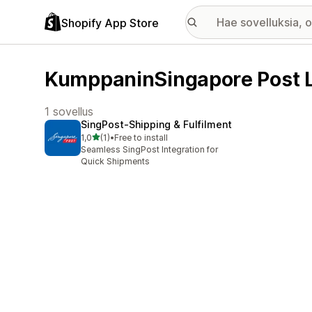
Shopify App Store
KumppaninSingapore Post L
1 sovellus
SingPost‑Shipping & Fulfilment
/ 5 tähteä
1,0
(1)
•
Free to install
1 arvostelua yhteensä
Seamless SingPost Integration for
Quick Shipments