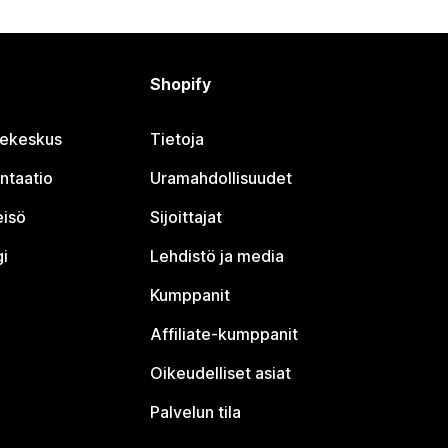
Shopify
jekeskus
Tietoja
ntaatio
Uramahdollisuudet
eisö
Sijoittajat
i
Lehdistö ja media
Kumppanit
Affiliate-kumppanit
Oikeudelliset asiat
Palvelun tila