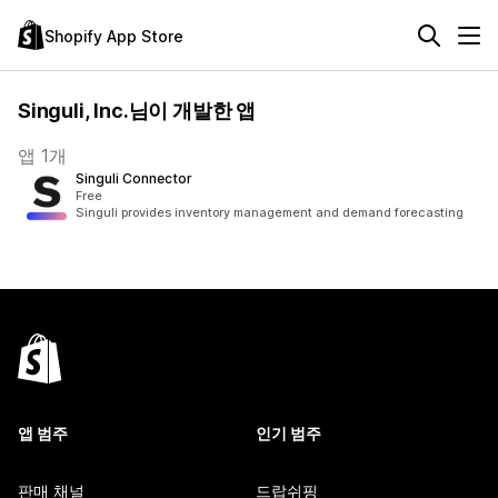
Shopify App Store
Singuli, Inc.님이 개발한 앱
앱 1개
Singuli Connector
Free
Singuli provides inventory management and demand forecasting
앱 범주
인기 범주
판매 채널
드랍쉬핑