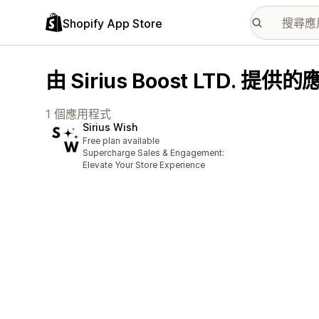
Shopify App Store
由 Sirius Boost LTD. 提
1 個應用程式
Sirius Wish
Free plan available
Supercharge Sales & Engagement:
Elevate Your Store Experience