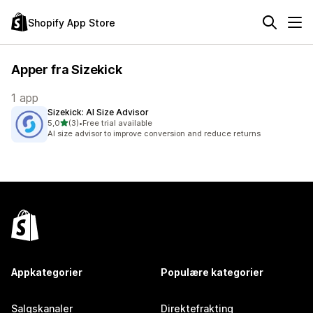
Shopify App Store
Apper fra Sizekick
1 app
Sizekick: AI Size Advisor
av 5 stjerner
5,0
(3)
•
Free trial available
Totalt 3 omtaler
AI size advisor to improve conversion and reduce returns
Appkategorier
Populære kategorier
Salgskanaler
Direktefrakting