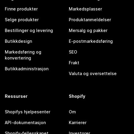
Finne produkter
Markedsplasser
Selge produkter
Produktanmeldelser
Bestillinger og levering
Mersalg og pakker
Butikkdesign
E-postmarkedsføring
Markedsføring og
SEO
konvertering
Frakt
Butikkadministrasjon
Valuta og oversettelse
Ressurser
Shopify
Shopifys hjelpesenter
Om
API-dokumentasjon
Karrierer
Shopify-fellesskapet
Investorer