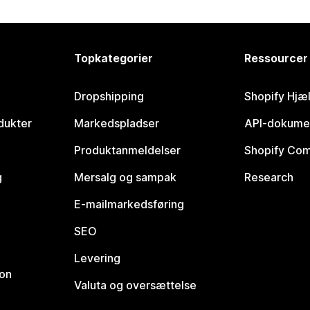
Topkategorier
Ressourcer
Dropshipping
Shopify Hjæ
dukter
Markedspladser
API-dokume
Produktanmeldelser
Shopify Co
g
Mersalg og sampak
Research
E-mailmarkedsføring
SEO
Levering
ion
Valuta og oversættelse