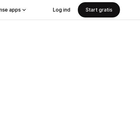
se apps
Log ind
Start gratis