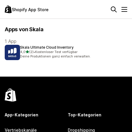
Shopify App Store
Apps von Skala
1 App
Skala Ultimate Cloud Inventory
von 5 Sternen
4,0
(2)
•
Kostenloser Test verfügbar
2 Rezensionen insgesamt
Deine Produktionen ganz einfach verwalten.
App-Kategorien
Top-Kategorien
Vertriebskanäle
Dropshipping