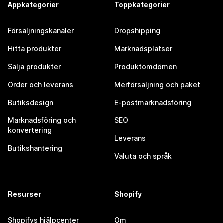
Appkategorier
Toppkategorier
Försäljningskanaler
Dropshipping
Hitta produkter
Marknadsplatser
Sälja produkter
Produktomdömen
Order och leverans
Merförsäljning och paket
Butiksdesign
E-postmarknadsföring
Marknadsföring och
SEO
konvertering
Leverans
Butikshantering
Valuta och språk
Resurser
Shopify
Shopifys hjälpcenter
Om