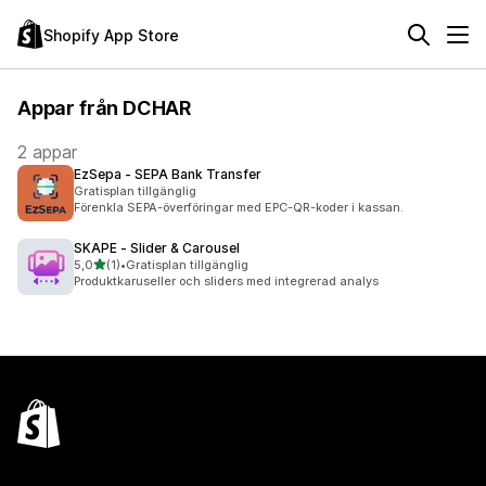
Shopify App Store
Appar från DCHAR
2 appar
EzSepa ‑ SEPA Bank Transfer
Gratisplan tillgänglig
Förenkla SEPA-överföringar med EPC-QR-koder i kassan.
SKAPE ‑ Slider & Carousel
av 5 stjärnor
5,0
(1)
•
Gratisplan tillgänglig
1 recensioner totalt
Produktkaruseller och sliders med integrerad analys