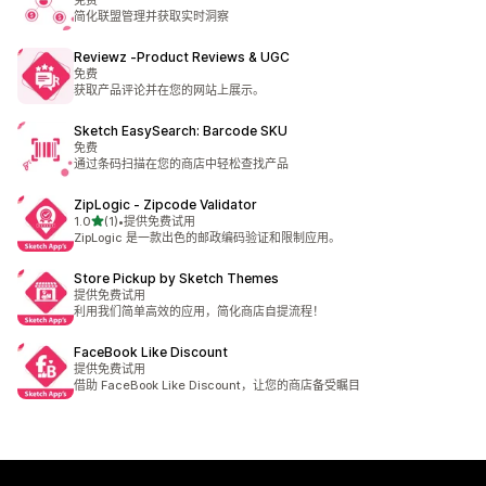
免费
简化联盟管理并获取实时洞察
Reviewz ‑Product Reviews & UGC
免费
获取产品评论并在您的网站上展示。
Sketch EasySearch: Barcode SKU
免费
通过条码扫描在您的商店中轻松查找产品
ZipLogic ‑ Zipcode Validator
星（满分 5 星）
1.0
(1)
•
提供免费试用
总共 1 条评论
ZipLogic 是一款出色的邮政编码验证和限制应用。
Store Pickup by Sketch Themes
提供免费试用
利用我们简单高效的应用，简化商店自提流程！
FaceBook Like Discount
提供免费试用
借助 FaceBook Like Discount，让您的商店备受瞩目