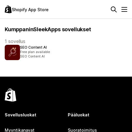
Shopify App Store
KumppaninSleekApps sovellukset
1 sovellus
SEO Content AI
Free plan available
SEO Content AI
Sovellusluokat
Pääluokat
Myyntikanavat
Suoratoimitus