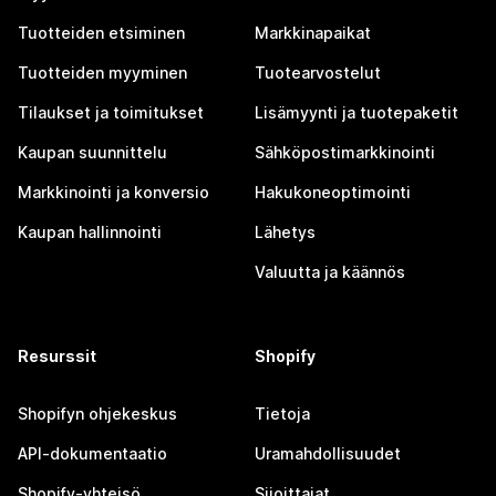
Tuotteiden etsiminen
Markkinapaikat
Tuotteiden myyminen
Tuotearvostelut
Tilaukset ja toimitukset
Lisämyynti ja tuotepaketit
Kaupan suunnittelu
Sähköpostimarkkinointi
Markkinointi ja konversio
Hakukoneoptimointi
Kaupan hallinnointi
Lähetys
Valuutta ja käännös
Resurssit
Shopify
Shopifyn ohjekeskus
Tietoja
API-dokumentaatio
Uramahdollisuudet
Shopify-yhteisö
Sijoittajat