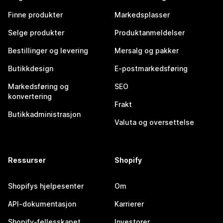
Finne produkter
Markedsplasser
Selge produkter
Produktanmeldelser
Bestillinger og levering
Mersalg og pakker
Butikkdesign
E-postmarkedsføring
Markedsføring og
SEO
konvertering
Frakt
Butikkadministrasjon
Valuta og oversettelse
Ressurser
Shopify
Shopifys hjelpesenter
Om
API-dokumentasjon
Karrierer
Shopify-fellesskapet
Investorer