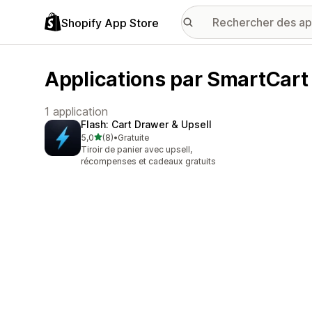
Shopify App Store
Applications par SmartCart
1 application
Flash: Cart Drawer & Upsell
étoile(s) sur 5
5,0
(8)
•
Gratuite
8 avis au total
Tiroir de panier avec upsell,
récompenses et cadeaux gratuits