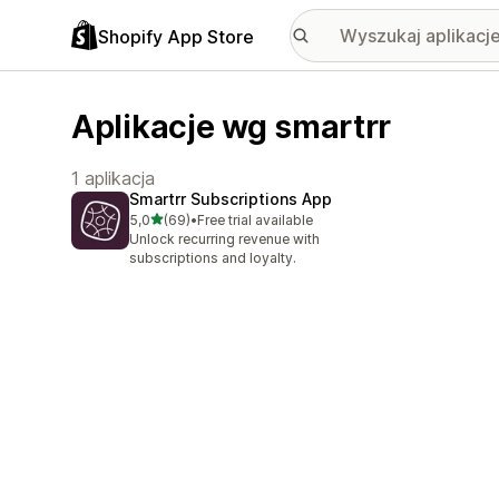
Shopify App Store
Aplikacje wg smartrr
1 aplikacja
Smartrr Subscriptions App
na 5 gwiazdek
5,0
(69)
•
Free trial available
Łączna liczba recenzji: 69
Unlock recurring revenue with
subscriptions and loyalty.