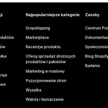
ji
Najpopularniejsze kategorie
Zasoby
Dropshipping
Centrum Po
oduktów
Marketplace
Dokumentac
tów
Recenzje produktu
Społeczność
yłka
Oferuj sprzedaż droższych
Blog Shopif
produktów i pakietów
Badania
Marketing e-mailowy
rsja
Pozycjonowanie stron
pem
Wysyłka
Waluta i tłumaczenie