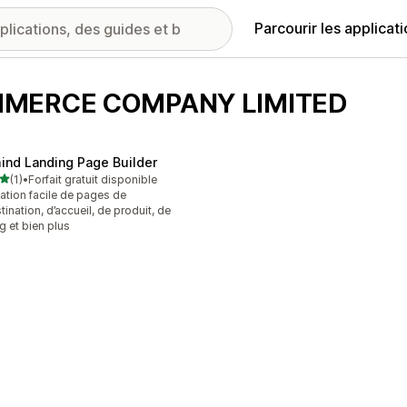
Parcourir les applicat
OMMERCE COMPANY LIMITED
ind Landing Page Builder
étoile(s) sur 5
(1)
•
Forfait gratuit disponible
vis au total
ation facile de pages de
tination, d’accueil, de produit, de
g et bien plus