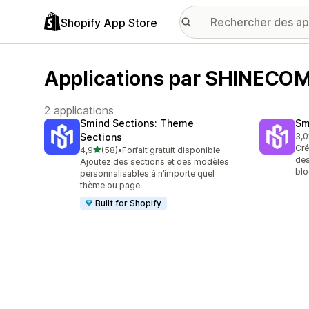
Shopify App Store
Applications par SHINEC
2 applications
Smind Sections: Theme
Sm
Sections
3,0
1 a
Cré
étoile(s) sur 5
4,9
(58)
•
Forfait gratuit disponible
58 avis au total
des
Ajoutez des sections et des modèles
blo
personnalisables à n’importe quel
thème ou page
Built for Shopify