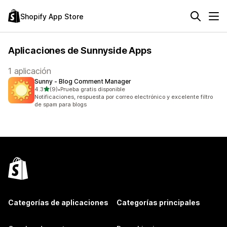
Shopify App Store
Aplicaciones de Sunnyside Apps
1 aplicación
Sunny ‑ Blog Comment Manager
de 5 estrellas
4.3
(9)
•
Prueba gratis disponible
9 reseñas en total
Notificaciones, respuesta por correo electrónico y excelente filtro
de spam para blogs
Categorías de aplicaciones
Categorías principales