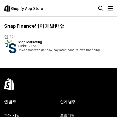
Shopify App Store
Snap Finance님이 개발한 앱
앱 1개
Snap Marketing
별 5개 중
1.0
(1)
•
Free
총 리뷰 1개
Drive sales with get now, pay later lease-to-own financing.
앱 범주
인기 범주
판매 채널
드랍쉬핑