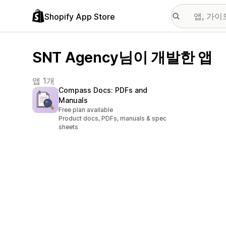
Shopify App Store
SNT Agency님이 개발한 앱
앱 1개
Compass Docs: PDFs and
Manuals
Free plan available
Product docs, PDFs, manuals & spec
sheets