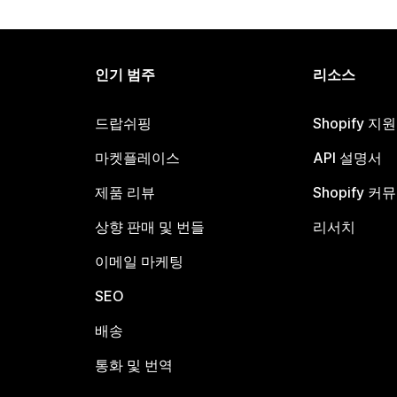
인기 범주
리소스
드랍쉬핑
Shopify 지
마켓플레이스
API 설명서
제품 리뷰
Shopify 커
상향 판매 및 번들
리서치
이메일 마케팅
SEO
배송
통화 및 번역