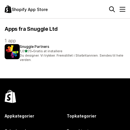
Shopify App Store
Apps fra Snuggle Ltd
1 app
Snuggle Partners
ud af 5 stjerner
1,0
(1)
•
Gratis at installere
1 anmeldelser i alt
Du designer. Vi trykker. Fremstillet i Storbritannien. Sendes til hele
verden.
Appkategorier
Topkategorier