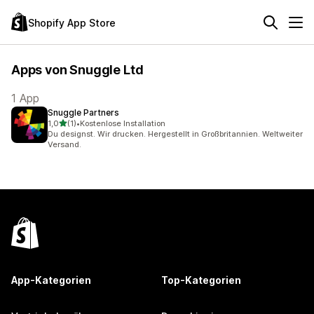
Shopify App Store
Apps von Snuggle Ltd
1 App
Snuggle Partners
von 5 Sternen
1,0
(1)
•
Kostenlose Installation
1 Rezensionen insgesamt
Du designst. Wir drucken. Hergestellt in Großbritannien. Weltweiter
Versand.
App-Kategorien
Top-Kategorien