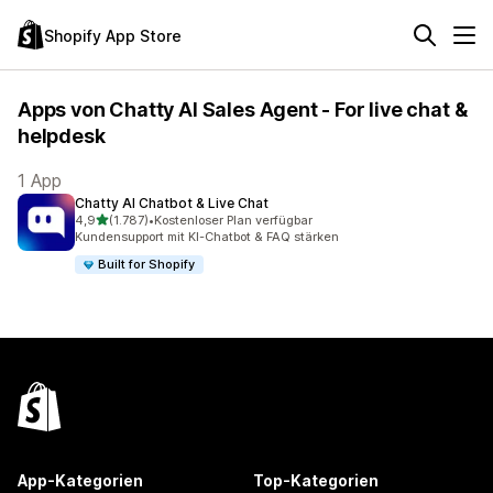
Shopify App Store
Apps von Chatty AI Sales Agent - For live chat &
helpdesk
1 App
Chatty AI Chatbot & Live Chat
von 5 Sternen
4,9
(1.787)
•
Kostenloser Plan verfügbar
1787 Rezensionen insgesamt
Kundensupport mit KI-Chatbot & FAQ stärken
Built for Shopify
App-Kategorien
Top-Kategorien