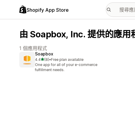
Shopify App Store
由 Soapbox, Inc. 提供的應
1 個應用程式
Soapbox
滿分 5 顆星
4.4
(8)
•
Free plan available
共有 8 則評價
One app for all of your e-commerce
fulfillment needs.