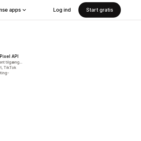
se apps
Log ind
Start gratis
Pixel API
Gratis abonnement tilgængeligt
I, TikTok
eting-