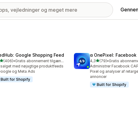
Gennem
edHub: Google Shopping Feed
α OnePixel: Facebook 
ud af 5 stjerner
ud af 5 stjerner
(406)
•
Gratis abonnement tilgængeligt
4,3
(79)
•
 anmeldelser i alt
79 anmeldelser i alt
salget med nøjagtige produktfeeds
Administrer Facebook CAP
 Google og Meta Ads
Pixel og analyser af retarg
annoncer
Built for Shopify
Built for Shopify