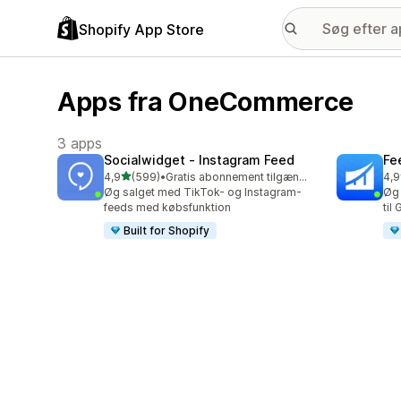
Shopify App Store
Apps fra OneCommerce
3 apps
Socialwidget ‑ Instagram Feed
Fe
ud af 5 stjerner
4,9
(599)
•
Gratis abonnement tilgængeligt
4,9
599 anmeldelser i alt
406
Øg salget med TikTok- og Instagram-
Øg 
feeds med købsfunktion
til
Built for Shopify