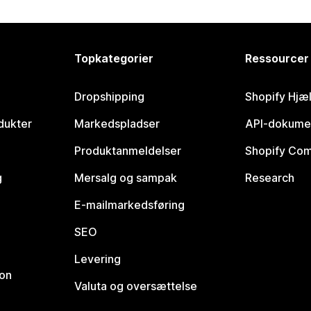
Topkategorier
Ressourcer
Dropshipping
Shopify Hjæ
dukter
Markedspladser
API-dokume
Produktanmeldelser
Shopify Co
g
Mersalg og sampak
Research
E-mailmarkedsføring
SEO
Levering
ion
Valuta og oversættelse