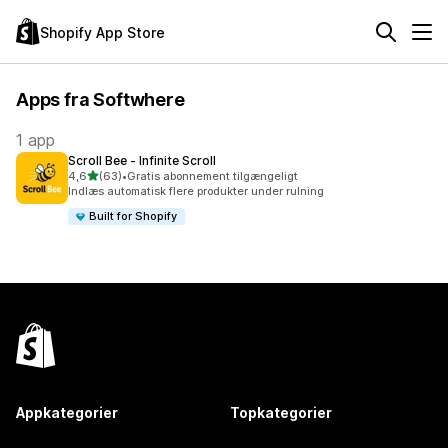
Shopify App Store
Apps fra Softwhere
1 app
Scroll Bee ‑ Infinite Scroll
ud af 5 stjerner
4,6
(63)
•
Gratis abonnement tilgængeligt
63 anmeldelser i alt
Indlæs automatisk flere produkter under rulning
Built for Shopify
Appkategorier
Topkategorier