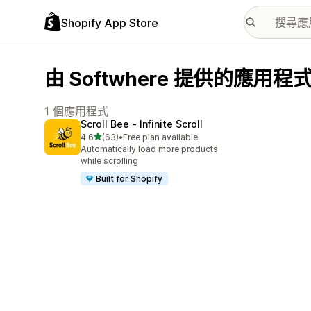
Shopify App Store
由 Softwhere 提供的應用程
1 個應用程式
Scroll Bee ‑ Infinite Scroll
滿分 5 顆星
4.6
(63)
•
Free plan available
共有 63 則評價
Automatically load more products
while scrolling
Built for Shopify