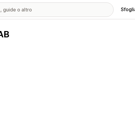
Sfogli
 AB