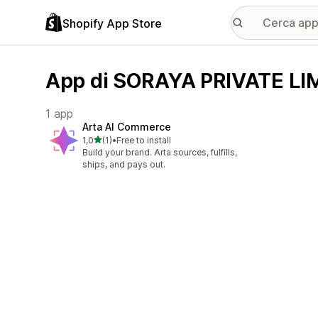
Shopify App Store
App di SORAYA PRIVATE LI
1 app
Arta AI Commerce
stelle su 5
1,0
(1)
•
Free to install
1 recensioni totali
Build your brand. Arta sources, fulfills,
ships, and pays out.