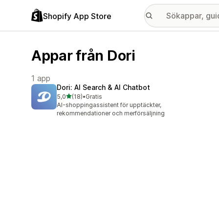
Shopify App Store
Appar från Dori
1 app
Dori: AI Search & AI Chatbot
av 5 stjärnor
5,0
(18)
•
Gratis
18 recensioner totalt
AI-shoppingassistent för upptäckter,
rekommendationer och merförsäljning