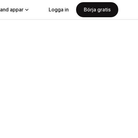
land appar
Logga in
Börja gratis