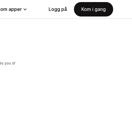
nom apper
Logg på
Kom i gang
ls you of