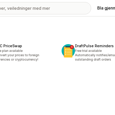
Bla gjen
C PriceSwap
DraftPulse Reminders
e plan available
Free trial available
vert your prices to foreign
Automatically notifies/emai
rencies or cryptocurrency!
outstanding draft orders