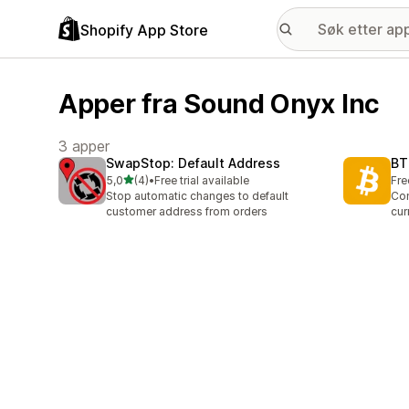
Shopify App Store
Apper fra Sound Onyx Inc
3 apper
SwapStop: Default Address
BT
av 5 stjerner
5,0
(4)
•
Free trial available
Fre
Totalt 4 omtaler
Stop automatic changes to default
Con
customer address from orders
cur