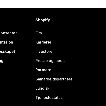
Shopify
lpesenter
Om
ntasjon
Karrierer
lesskapet
Investorer
gg
Presse og media
Partnere
Samarbeidspartnere
Juridisk
Tjenestestatus