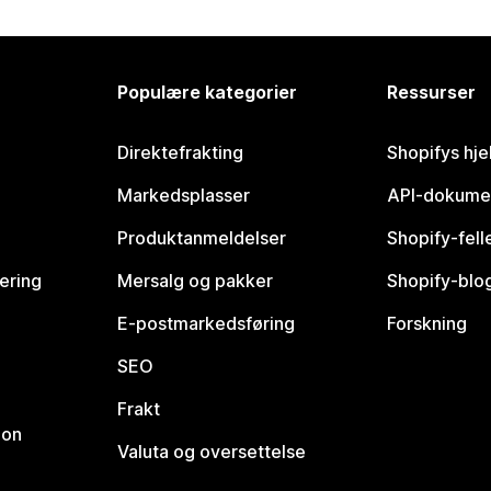
Populære kategorier
Ressurser
Direktefrakting
Shopifys hje
Markedsplasser
API-dokume
Produktanmeldelser
Shopify-fel
vering
Mersalg og pakker
Shopify-blo
E-postmarkedsføring
Forskning
SEO
Frakt
jon
Valuta og oversettelse