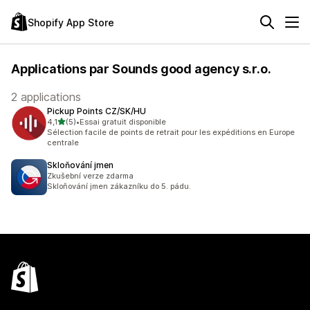
Shopify App Store
Applications par Sounds good agency s.r.o.
2 applications
Pickup Points CZ/SK/HU
étoile(s) sur 5
4,1
(5)
•
Essai gratuit disponible
5 avis au total
Sélection facile de points de retrait pour les expéditions en Europe
centrale
Skloňování jmen
Zkušební verze zdarma
Skloňování jmen zákazníku do 5. pádu.