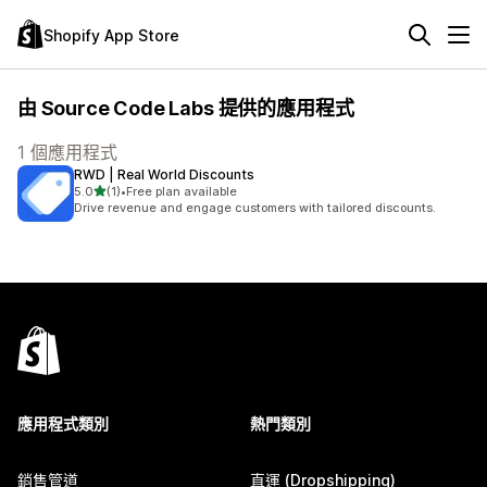
Shopify App Store
由 Source Code Labs 提供的應用程式
1 個應用程式
RWD | Real World Discounts
滿分 5 顆星
5.0
(1)
•
Free plan available
共有 1 則評價
Drive revenue and engage customers with tailored discounts.
應用程式類別
熱門類別
銷售管道
直運 (Dropshipping)