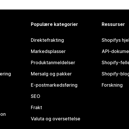
Populære kategorier
Ressurser
Direktefrakting
Shopifys hje
Markedsplasser
API-dokume
Produktanmeldelser
Shopify-fel
vering
Mersalg og pakker
Shopify-blo
E-postmarkedsføring
Forskning
SEO
Frakt
jon
Valuta og oversettelse