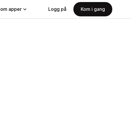
nom apper
Logg på
Kom i gang