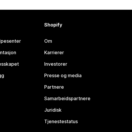
Shopify
lpesenter
Om
ntasjon
Karrierer
lesskapet
Investorer
gg
Presse og media
Partnere
Samarbeidspartnere
Juridisk
Tjenestestatus