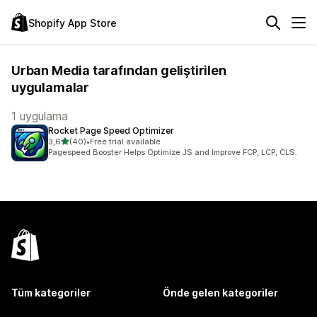
Shopify App Store
Urban Media tarafından geliştirilen
uygulamalar
1 uygulama
Rocket Page Speed Optimizer
5 yıldız üzerinden
3,6
(40)
•
Free trial available
toplam 40 değerlendirme
Pagespeed Booster Helps Optimize JS and Improve FCP, LCP, CLS.
Tüm kategoriler
Önde gelen kategoriler