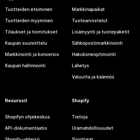
Tuotteiden etsiminen
Markkinapaikat
Tuotteiden myyminen
Tuotearvostelut
Tilaukset ja toimitukset
Lisämyynti ja tuotepaketit
Kaupan suunnittelu
Sähköpostimarkkinointi
Markkinointi ja konversio
Hakukoneoptimointi
Kaupan hallinnointi
Lähetys
Valuutta ja käännös
Resurssit
Shopify
Shopifyn ohjekeskus
Tietoja
API-dokumentaatio
Uramahdollisuudet
Shopify-yhteisö
Sijoittajat