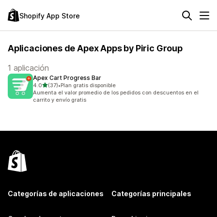
Shopify App Store
Aplicaciones de Apex Apps by Piric Group
1 aplicación
Apex Cart Progress Bar
de 5 estrellas
4.0
(37)
•
Plan gratis disponible
37 reseñas en total
Aumenta el valor promedio de los pedidos con descuentos en el
carrito y envío gratis
Categorías de aplicaciones
Categorías principales