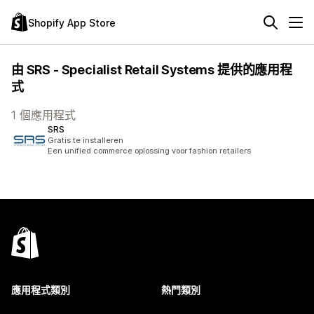
Shopify App Store
由 SRS - Specialist Retail Systems 提供的應用程
式
1 個應用程式
SRS
Gratis te installeren
Een unified commerce oplossing voor fashion retailers
應用程式類別
熱門類別