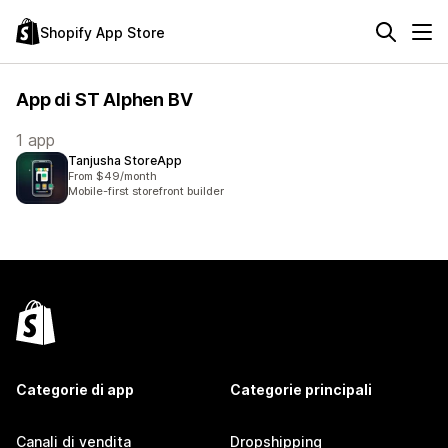
Shopify App Store
App di ST Alphen BV
1 app
Tanjusha StoreApp
From $49/month
Mobile-first storefront builder
Categorie di app
Categorie principali
Canali di vendita
Dropshipping