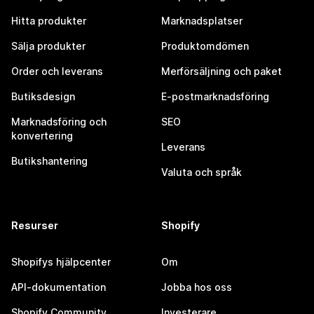
Hitta produkter
Marknadsplatser
Sälja produkter
Produktomdömen
Order och leverans
Merförsäljning och paket
Butiksdesign
E-postmarknadsföring
Marknadsföring och
SEO
konvertering
Leverans
Butikshantering
Valuta och språk
Resurser
Shopify
Shopifys hjälpcenter
Om
API-dokumentation
Jobba hos oss
Shopify Community
Investerare