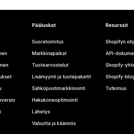
Pääluokat
Resurssit
Suoratoimitus
Shopifyn oh
nen
Markkinapaikat
API-dokume
inen
Tuotearvostelut
Shopify-yht
tukset
Lisämyynti ja tuotepaketit
Shopify-blog
u
Sähköpostimarkkinointi
Tutkimus
nversio
Hakukoneoptimointi
i
Lähetys
Valuutta ja käännös