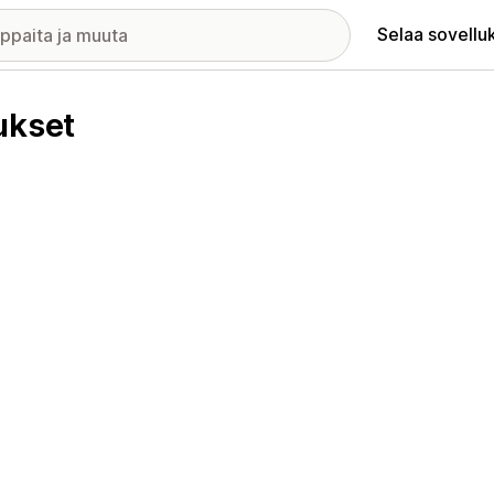
Selaa sovellu
ukset