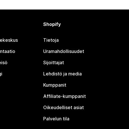
Shopify
jekeskus
Tietoja
ntaatio
Uramahdollisuudet
eisö
Sijoittajat
i
Lehdistö ja media
Kumppanit
Affiliate-kumppanit
Oikeudelliset asiat
Palvelun tila