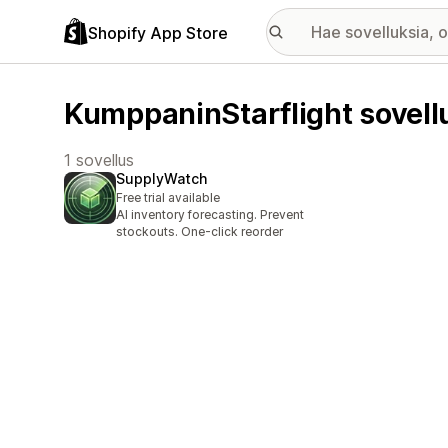
Shopify App Store
KumppaninStarflight sovell
1 sovellus
SupplyWatch
Free trial available
AI inventory forecasting. Prevent
stockouts. One-click reorder