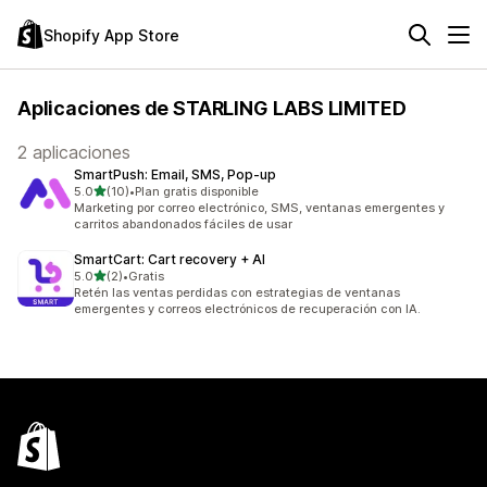
Shopify App Store
Aplicaciones de STARLING LABS LIMITED
2 aplicaciones
SmartPush: Email, SMS, Pop‑up
de 5 estrellas
5.0
(10)
•
Plan gratis disponible
10 reseñas en total
Marketing por correo electrónico, SMS, ventanas emergentes y
carritos abandonados fáciles de usar
SmartCart: Cart recovery + AI
de 5 estrellas
5.0
(2)
•
Gratis
2 reseñas en total
Retén las ventas perdidas con estrategias de ventanas
emergentes y correos electrónicos de recuperación con IA.