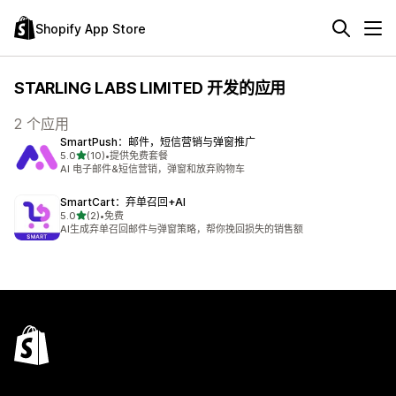
Shopify App Store
STARLING LABS LIMITED 开发的应用
2 个应用
SmartPush：邮件，短信营销与弹窗推广
星（满分 5 星）
5.0
(10)
•
提供免费套餐
总共 10 条评论
AI 电子邮件&短信营销，弹窗和放弃购物车
SmartCart：弃单召回+AI
星（满分 5 星）
5.0
(2)
•
免费
总共 2 条评论
AI生成弃单召回邮件与弹窗策略，帮你挽回损失的销售额