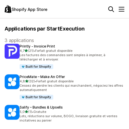
Shopify App Store
Applications par StartExecution
3 applications
Printly ‑ Invoice Print
étoile(s) sur 5
4,7
(21)
•
Forfait gratuit disponible
21 avis au total
Les factures des commandes sont simples à imprimer, à
télécharger et à envoyer.
Built for Shopify
PriceMate – Make An Offer
étoile(s) sur 5
4,8
(32)
•
Forfait gratuit disponible
32 avis au total
Cessez de perdre les clients qui marchandent, négociez les offres
automatiquement
Built for Shopify
Salify – Bundles & Upsells
étoile(s) sur 5
5,0
(1)
•
Gratuite
1 avis au total
Lots, réductions sur volume, BOGO, livraison gratuite et ventes
incitatives au panier