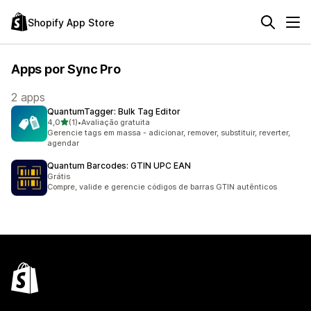
Shopify App Store
Apps por Sync Pro
2 apps
QuantumTagger: Bulk Tag Editor
de 5 estrelas
4,0
(1)
•
Avaliação gratuita
1 avaliações ao todo
Gerencie tags em massa - adicionar, remover, substituir, reverter,
agendar
Quantum Barcodes: GTIN UPC EAN
Grátis
Compre, valide e gerencie códigos de barras GTIN autênticos