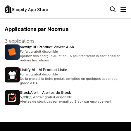
Shopify App Store
Applications par Noomua
3 applications
Viewly: 3D Product Viewer & AR
Forfait gratuit disponible
Ajoutez des aperçus 3D et en RA pour renforcer la confiance et
réduire les retours
Listify AI ‑ AI Product Listin
Forfait gratuit disponible
De la photo à la fiche produit complète en quelques secondes,
grâce à l’IA.
StockAlert ‑ Alertes de Stock
étoile(s) sur 5
5,0
(1)
•
Forfait gratuit disponible
1 avis au total
Alertes de stock bas par e-mail ou Slack par emplacement.