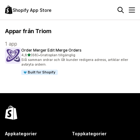
Shopify App Store
Appar från Triom
1 app
Order Merger Edit Merge Orders
av 5 stjärnor
4,8
(68)
•
Gratisplan tillgänglig
68 recensioner totalt
Slå samman ordrar och låt kunder redigera adress, artiklar eller
avbryta ordern.
Built for Shopify
Appkategorier
Toppkategorier