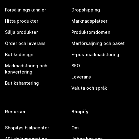
Försäljningskanaler
Dropshipping
Hitta produkter
Marknadsplatser
Sälja produkter
Produktomdömen
Order och leverans
Merförsäljning och paket
Butiksdesign
E-postmarknadsföring
Marknadsföring och
SEO
konvertering
Leverans
Butikshantering
Valuta och språk
Resurser
Shopify
Shopifys hjälpcenter
Om
API-dokumentation
Jobba hos oss