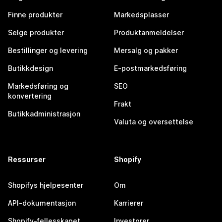
Finne produkter
Markedsplasser
Selge produkter
Produktanmeldelser
Bestillinger og levering
Mersalg og pakker
Butikkdesign
E-postmarkedsføring
Markedsføring og
SEO
konvertering
Frakt
Butikkadministrasjon
Valuta og oversettelse
Ressurser
Shopify
Shopifys hjelpesenter
Om
API-dokumentasjon
Karrierer
Shopify-fellesskapet
Investorer