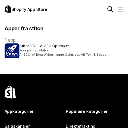
Shopify App Store
Apper fra stitch
1 app
StitchSEO ‑ AI SEO Optimizer
Free plan available
AI SEO, AI Blog Writer, Image Optimizer, Alt Text & Speed
Appkategorier
Populære kategorier
Salgskanaler
Direktefrakting