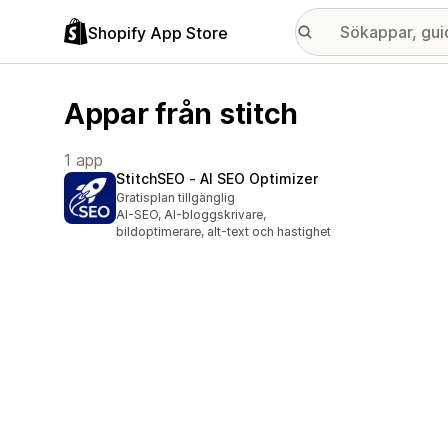
Shopify App Store
Appar från stitch
1 app
StitchSEO ‑ AI SEO Optimizer
Gratisplan tillgänglig
AI-SEO, AI-bloggskrivare,
bildoptimerare, alt-text och hastighet