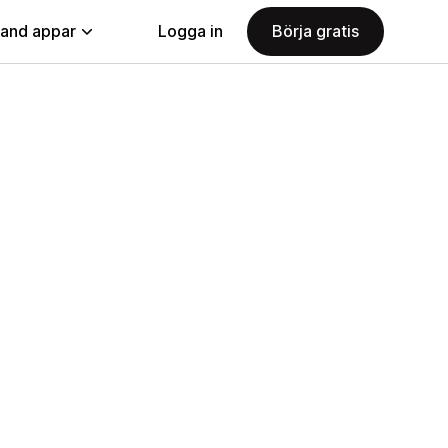
land appar
Logga in
Börja gratis