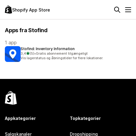
Shopify App Store
Apps fra Stofind
1 app
Stofind: Inventory Information
ud af 5 stjerner
3,4
(5)
•
Gratis abonnement tilgængeligt
5 anmeldelser i alt
Vis lagerstatus og åbningstider for flere lokationer.
Appkategorier
Topkategorier
Salgskanaler
Dropshipping